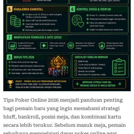
Tips Poker Online 2026 menjadi panduan penting
bagi pemain baru yang ingin memahami strategi
bluff, bankroll, posisi meja, dan kombinasi kartu
secara lebih terukur. Sebelum masuk meja, pemain
sebaiknya mempelajari dasar poker online agar