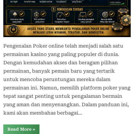
Pengenalan Poker online telah menjadi salah satu
permainan kasino yang paling populer di dunia.
Dengan kemudahan akses dan beragam pilihan
permainan, banyak pemain baru yang tertarik
untuk mencoba peruntungan mereka dalam
permainan ini. Namun, memilih platform poker yang
tepat sangat penting untuk pengalaman bermain
yang aman dan menyenangkan. Dalam panduan ini,
kami akan membahas berbagai…
“Memilih
Read More
»
Poker