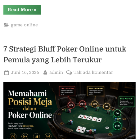
“Poker
Read More
»
Online:
7
Tips
game online
Akses
Meja
Lengkap”
7 Strategi Bluff Poker Online untuk
Pemula yang Lebih Terukur
Posted
By
pada
Juni 16, 2026
admin
Tak ada komentar
on
7
Strategi
Bluff
Poker
Online
untuk
Pemula
yang
Lebih