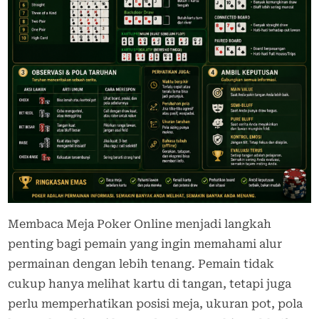
Membaca Meja Poker Online menjadi langkah
penting bagi pemain yang ingin memahami alur
permainan dengan lebih tenang. Pemain tidak
cukup hanya melihat kartu di tangan, tetapi juga
perlu memperhatikan posisi meja, ukuran pot, pola