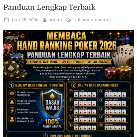
Panduan Lengkap Terbaik
Posted
By
pada
Juni 28, 2026
admin
Tak ada komentar
on
Membaca
Hand
Ranking
Poker
2026:
Panduan
Lengkap
Terbaik