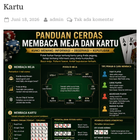
Kartu
Posted
By
pada
Juni 18, 2026
admin
Tak ada komentar
on
Panduan
Cerdas
Membaca
Meja
dan
Kartu