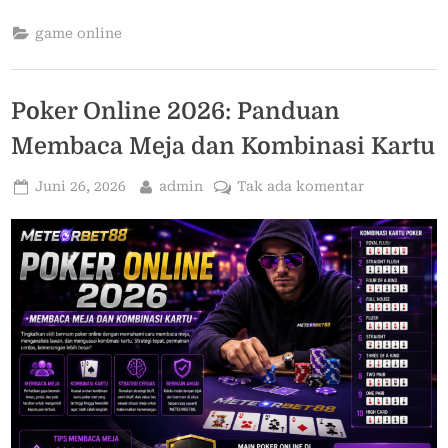
Online
2026:
game online
Panduan
Lengkap
Terbaik”
Poker Online 2026: Panduan
Membaca Meja dan Kombinasi Kartu
Posted
By
pada
Juni 26, 2026
admin
Tak ada komentar
on
Poker
Online
2026:
Panduan
Membaca
Meja
dan
Kombinasi
Kartu