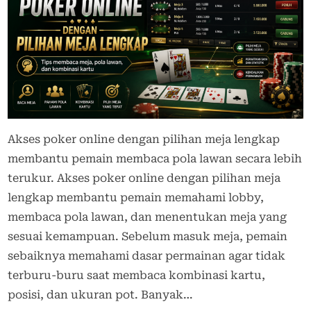
Akses
Meja
Lengkap
Akses poker online dengan pilihan meja lengkap
membantu pemain membaca pola lawan secara lebih
terukur. Akses poker online dengan pilihan meja
lengkap membantu pemain memahami lobby,
membaca pola lawan, dan menentukan meja yang
sesuai kemampuan. Sebelum masuk meja, pemain
sebaiknya memahami dasar permainan agar tidak
terburu-buru saat membaca kombinasi kartu,
posisi, dan ukuran pot. Banyak…