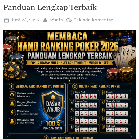
Panduan Lengkap Terbaik
Posted
By
pada
Juni 28, 2026
admin
Tak ada komentar
on
Membaca
Hand
Ranking
Poker
2026:
Panduan
Lengkap
Terbaik