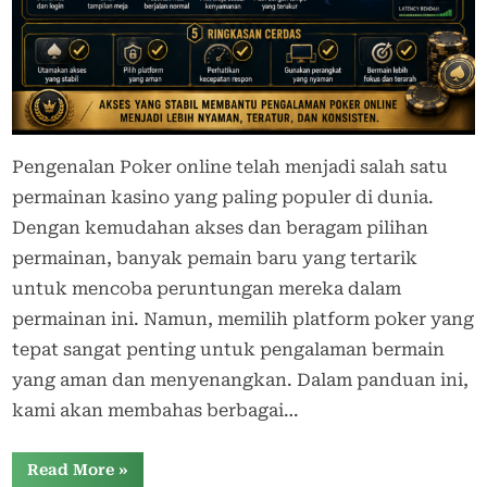
Pengenalan Poker online telah menjadi salah satu
permainan kasino yang paling populer di dunia.
Dengan kemudahan akses dan beragam pilihan
permainan, banyak pemain baru yang tertarik
untuk mencoba peruntungan mereka dalam
permainan ini. Namun, memilih platform poker yang
tepat sangat penting untuk pengalaman bermain
yang aman dan menyenangkan. Dalam panduan ini,
kami akan membahas berbagai…
“Memilih
Read More
»
Poker