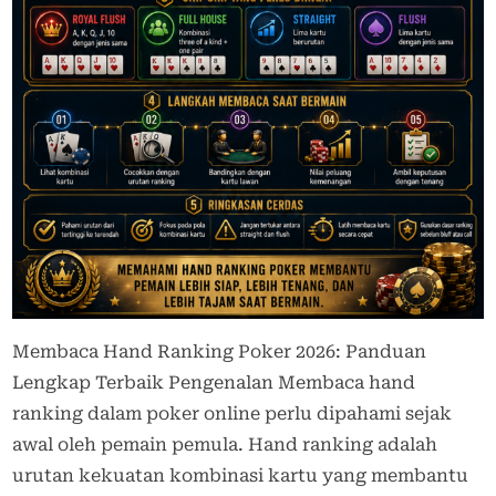
Membaca Hand Ranking Poker 2026: Panduan
Lengkap Terbaik Pengenalan Membaca hand
ranking dalam poker online perlu dipahami sejak
awal oleh pemain pemula. Hand ranking adalah
urutan kekuatan kombinasi kartu yang membantu