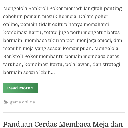
Mengelola Bankroll Poker menjadi langkah penting
sebelum pemain masuk ke meja. Dalam poker
online, pemain tidak cukup hanya memahami
kombinasi kartu, tetapi juga perlu mengatur batas
bermain, membaca ukuran pot, menjaga emosi, dan
memilih meja yang sesuai kemampuan. Mengelola
Bankroll Poker membantu pemain membaca batas
taruhan, kombinasi kartu, pola lawan, dan strategi
bermain secara lebih…
“Mengelola
Read More
»
Bankroll
Poker”
game online
Panduan Cerdas Membaca Meja dan