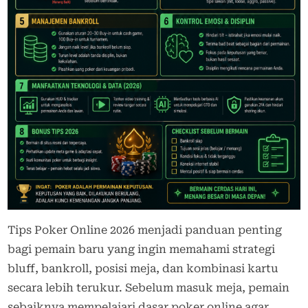
Tips Poker Online 2026 menjadi panduan penting
bagi pemain baru yang ingin memahami strategi
bluff, bankroll, posisi meja, dan kombinasi kartu
secara lebih terukur. Sebelum masuk meja, pemain
sebaiknya mempelajari dasar poker online agar