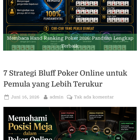
Membaca Hand Ranking Poker 2026: Panduan Lengkap
Terbaik
7 Strategi Bluff Poker Online untuk
Pemula yang Lebih Terukur
Posted
By
pada
Juni 16, 2026
admin
Tak ada komentar
on
7
Strategi
Bluff
Poker
Online
untuk