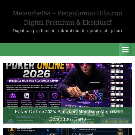
Skip
to
Meteorbet88 – Pengalaman Hiburan
content
Digital Premium & Eksklusif
Dapatkan prediksi bola akurat dan terupdate setiap hari
Poker Online 2026: Panduan Membaca Meja dan
Kombinasi Kartu