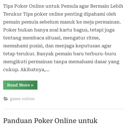
Tips Poker Online untuk Pemula agar Bermain Lebih
Terukur Tips poker online penting dipahami oleh
pemain pemula sebelum masuk ke meja permainan.
Poker bukan hanya soal kartu bagus, tetapi juga
tentang membaca situasi, mengatur ritme,
memahami posisi, dan menjaga keputusan agar
tetap terukur. Banyak pemain baru terburu-buru
mengikuti permainan tanpa memahami dasar yang
cukup. Akibatnya,…
“7
Read More
»
Tips
Poker
Online
game online
untuk
Pemula
agar
Bermain
Lebih
Panduan Poker Online untuk
Terukur”