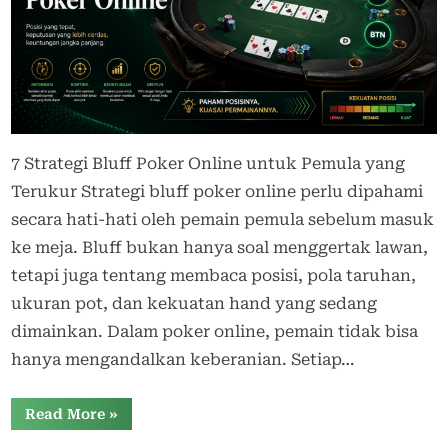
Pemula
yang
Lebih
Terukur
7 Strategi Bluff Poker Online untuk Pemula yang
Terukur Strategi bluff poker online perlu dipahami
secara hati-hati oleh pemain pemula sebelum masuk
ke meja. Bluff bukan hanya soal menggertak lawan,
tetapi juga tentang membaca posisi, pola taruhan,
ukuran pot, dan kekuatan hand yang sedang
dimainkan. Dalam poker online, pemain tidak bisa
hanya mengandalkan keberanian. Setiap…
“7
Read More
»
Strategi
Bluff