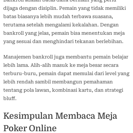
dijaga dengan disiplin. Pemain yang tidak memiliki
batas biasanya lebih mudah terbawa suasana,
terutama setelah mengalami kekalahan. Dengan
bankroll yang jelas, pemain bisa menentukan meja
yang sesuai dan menghindari tekanan berlebihan.
Manajemen bankroll juga membantu pemain belajar
lebih lama. Alih-alih masuk ke meja besar secara
terburu-buru, pemain dapat memulai dari level yang
lebih rendah sambil membangun pemahaman
tentang pola lawan, kombinasi kartu, dan strategi
bluff.
Kesimpulan Membaca Meja
Poker Online