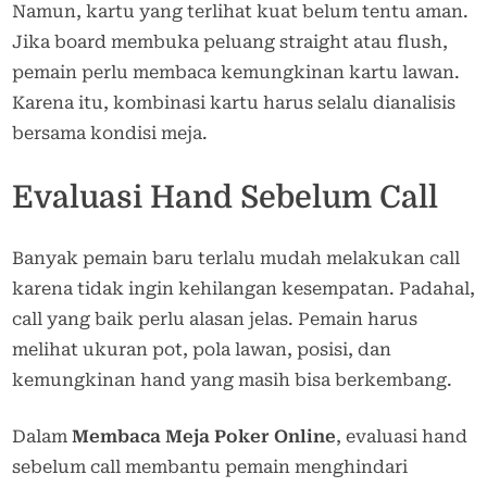
Namun, kartu yang terlihat kuat belum tentu aman.
Jika board membuka peluang straight atau flush,
pemain perlu membaca kemungkinan kartu lawan.
Karena itu, kombinasi kartu harus selalu dianalisis
bersama kondisi meja.
Evaluasi Hand Sebelum Call
Banyak pemain baru terlalu mudah melakukan call
karena tidak ingin kehilangan kesempatan. Padahal,
call yang baik perlu alasan jelas. Pemain harus
melihat ukuran pot, pola lawan, posisi, dan
kemungkinan hand yang masih bisa berkembang.
Dalam
Membaca Meja Poker Online
, evaluasi hand
sebelum call membantu pemain menghindari