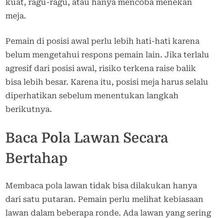
kuat, ragu-ragu, atau hanya mencoba menekan
meja.
Pemain di posisi awal perlu lebih hati-hati karena
belum mengetahui respons pemain lain. Jika terlalu
agresif dari posisi awal, risiko terkena raise balik
bisa lebih besar. Karena itu, posisi meja harus selalu
diperhatikan sebelum menentukan langkah
berikutnya.
Baca Pola Lawan Secara
Bertahap
Membaca pola lawan tidak bisa dilakukan hanya
dari satu putaran. Pemain perlu melihat kebiasaan
lawan dalam beberapa ronde. Ada lawan yang sering