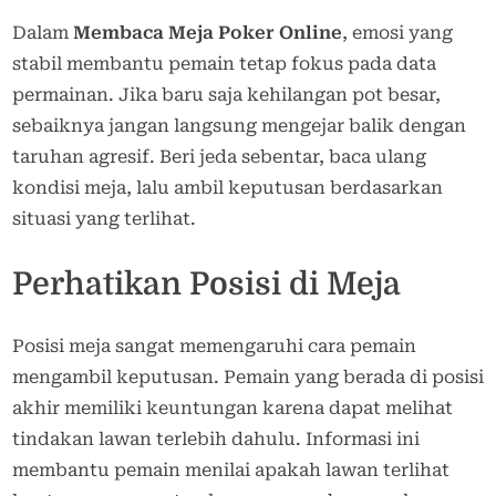
Dalam
Membaca Meja Poker Online
, emosi yang
stabil membantu pemain tetap fokus pada data
permainan. Jika baru saja kehilangan pot besar,
sebaiknya jangan langsung mengejar balik dengan
taruhan agresif. Beri jeda sebentar, baca ulang
kondisi meja, lalu ambil keputusan berdasarkan
situasi yang terlihat.
Perhatikan Posisi di Meja
Posisi meja sangat memengaruhi cara pemain
mengambil keputusan. Pemain yang berada di posisi
akhir memiliki keuntungan karena dapat melihat
tindakan lawan terlebih dahulu. Informasi ini
membantu pemain menilai apakah lawan terlihat