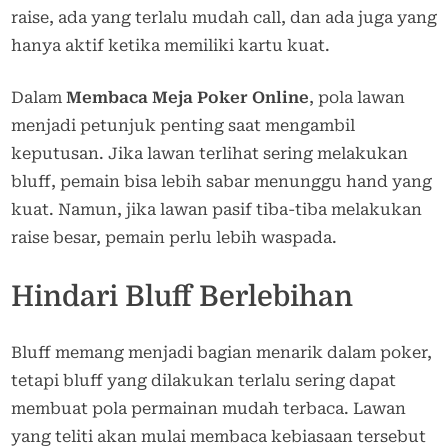
raise, ada yang terlalu mudah call, dan ada juga yang
hanya aktif ketika memiliki kartu kuat.
Dalam
Membaca Meja Poker Online
, pola lawan
menjadi petunjuk penting saat mengambil
keputusan. Jika lawan terlihat sering melakukan
bluff, pemain bisa lebih sabar menunggu hand yang
kuat. Namun, jika lawan pasif tiba-tiba melakukan
raise besar, pemain perlu lebih waspada.
Hindari Bluff Berlebihan
Bluff memang menjadi bagian menarik dalam poker,
tetapi bluff yang dilakukan terlalu sering dapat
membuat pola permainan mudah terbaca. Lawan
yang teliti akan mulai membaca kebiasaan tersebut