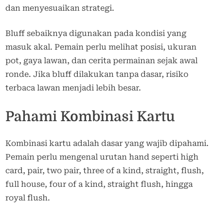
dan menyesuaikan strategi.
Bluff sebaiknya digunakan pada kondisi yang
masuk akal. Pemain perlu melihat posisi, ukuran
pot, gaya lawan, dan cerita permainan sejak awal
ronde. Jika bluff dilakukan tanpa dasar, risiko
terbaca lawan menjadi lebih besar.
Pahami Kombinasi Kartu
Kombinasi kartu adalah dasar yang wajib dipahami.
Pemain perlu mengenal urutan hand seperti high
card, pair, two pair, three of a kind, straight, flush,
full house, four of a kind, straight flush, hingga
royal flush.