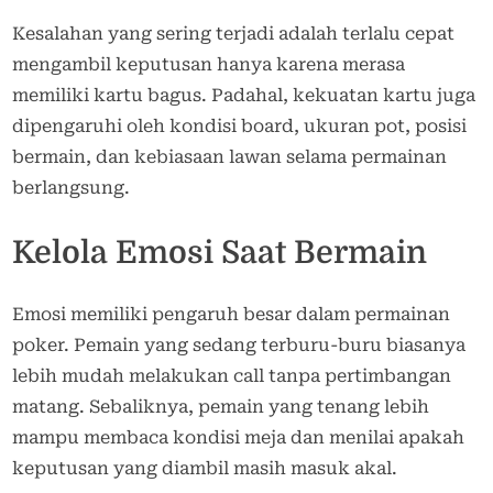
Kesalahan yang sering terjadi adalah terlalu cepat
mengambil keputusan hanya karena merasa
memiliki kartu bagus. Padahal, kekuatan kartu juga
dipengaruhi oleh kondisi board, ukuran pot, posisi
bermain, dan kebiasaan lawan selama permainan
berlangsung.
Kelola Emosi Saat Bermain
Emosi memiliki pengaruh besar dalam permainan
poker. Pemain yang sedang terburu-buru biasanya
lebih mudah melakukan call tanpa pertimbangan
matang. Sebaliknya, pemain yang tenang lebih
mampu membaca kondisi meja dan menilai apakah
keputusan yang diambil masih masuk akal.