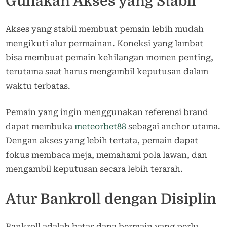
Gunakan Akses yang Stabil
Akses yang stabil membuat pemain lebih mudah
mengikuti alur permainan. Koneksi yang lambat
bisa membuat pemain kehilangan momen penting,
terutama saat harus mengambil keputusan dalam
waktu terbatas.
Pemain yang ingin menggunakan referensi brand
dapat membuka
meteorbet88
sebagai anchor utama.
Dengan akses yang lebih tertata, pemain dapat
fokus membaca meja, memahami pola lawan, dan
mengambil keputusan secara lebih terarah.
Atur Bankroll dengan Disiplin
Bankroll adalah batas dana bermain yang perlu